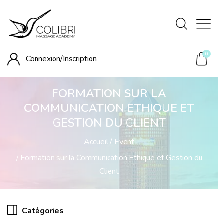
0
Connexion/
Inscription
FORMATION SUR LA
COMMUNICATION ETHIQUE ET
GESTION DU CLIENT
Accueil
Event
Formation sur la Communication Ethique et Gestion du
Client
Catégories