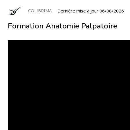
COLIBRIMA
Dernière mise à jour 06/08/2026
Formation Anatomie Palpatoire
L
e
c
t
e
u
r
v
i
d
é
o