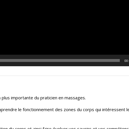
00
a plus importante du praticien en massages.
mprendre le fonctionnement des zones du corps qui intéressent l
tion du corps et ainsi faire évoluer vos savoirs et vos compétenc