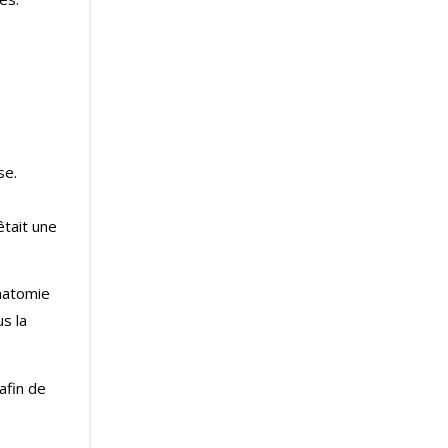
se.
tait une
anatomie
s la
afin de