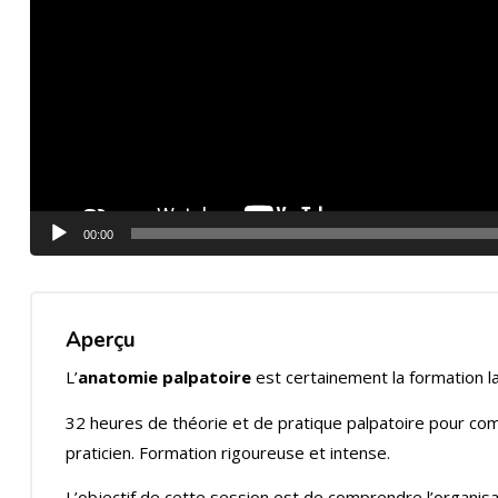
00:00
Aperçu
L’
anatomie palpatoire
est certainement la formation l
32 heures de théorie et de pratique palpatoire pour co
praticien. Formation rigoureuse et intense.
L’objectif de cette session est de comprendre l’organisa