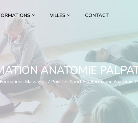
FORMATIONS
VILLES
CONTACT
ATION ANATOMIE PALPA
Formations Massages
/
Pour les Sportifs
/ Formation Anatomie P