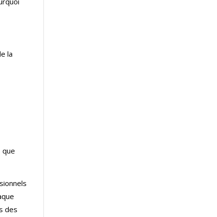
urquoi
e la
s que
sionnels
haque
s des